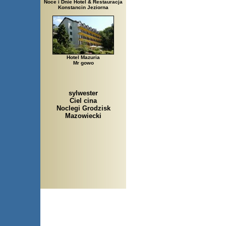
Noce i Dnie Hotel & Restauracja
Konstancin Jeziorna
Hotel Mazuria
Mr gowo
sylwester
Ciel cina
Noclegi Grodzisk
Mazowiecki
Arłamów, Augustów, Babice