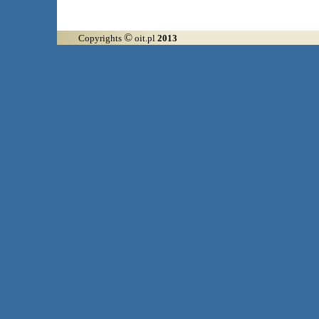
©
Copyrights
oit.pl
2013