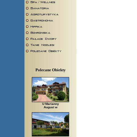
Polecane Obiekty
U Marianny
August w