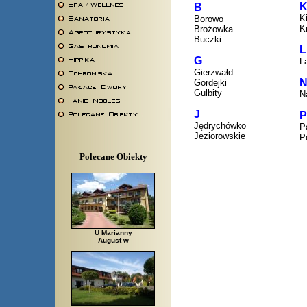
B
Ki
Borowo
K
Brożowka
Buczki
L
G
L
Gierzwałd
Gordejki
Gulbity
N
J
P
Jędrychówko
P
Jeziorowskie
P
Polecane Obiekty
U Marianny
August w