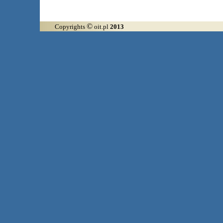
©
Copyrights
oit.pl
2013