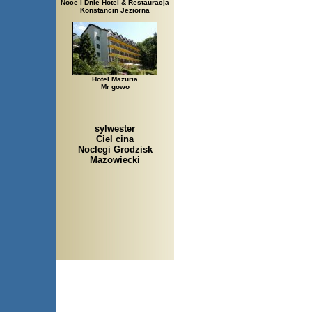
Noce i Dnie Hotel & Restauracja
Konstancin Jeziorna
Hotel Mazuria
Mr gowo
sylwester
Ciel cina
Noclegi Grodzisk
Mazowiecki
Arłamów, Augustów, Babice 