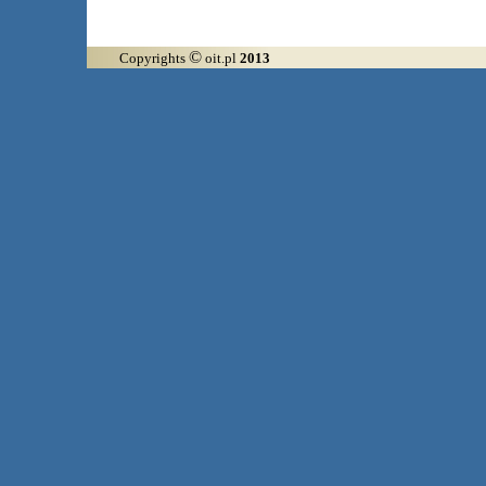
©
Copyrights
oit.pl
2013