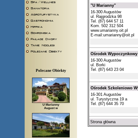
"U Marianny"
16-300 Augustów
ul. Rajgrodzka 98
Tel. (87) 644 57 11
Kom. 502 312 504
www.umarianny.oit.pl
E-mail:
umarianny@oit.pl
Ośrodek Wypoczynkowy
16-300 Augustów
ul. Borki
Tel. (87) 643 23 04
Polecane Obiekty
Ośrodek Szkoleniowo Wy
16-301 Augustów
ul. Turystyczna 19 a
Tel. (87) 644 35 70
U Marianny
August w
Strona główna