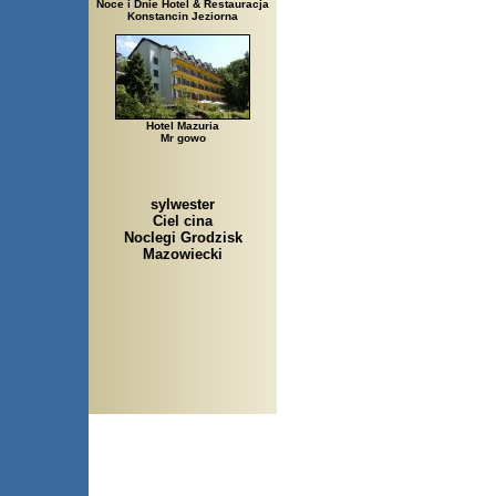
Noce i Dnie Hotel & Restauracja
Konstancin Jeziorna
Hotel Mazuria
Mr gowo
sylwester
Ciel cina
Noclegi Grodzisk
Mazowiecki
Arłamów, Augustów, Babice 