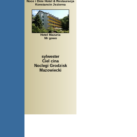
Noce i Dnie Hotel & Restauracja
Konstancin Jeziorna
Hotel Mazuria
Mr gowo
sylwester
Ciel cina
Noclegi Grodzisk
Mazowiecki
Arłamów, Augustów, Babice