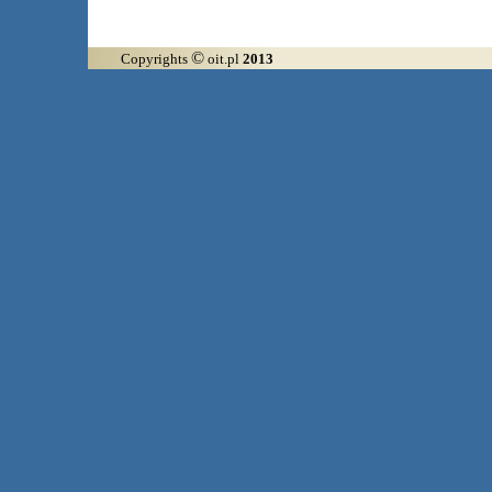
©
Copyrights
oit.pl
2013