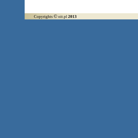
©
Copyrights
oit.pl
2013