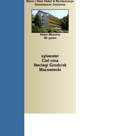
Noce i Dnie Hotel & Restauracja
Konstancin Jeziorna
Hotel Mazuria
Mr gowo
sylwester
Ciel cina
Noclegi Grodzisk
Mazowiecki
Arłamów, Augustów, Babice S