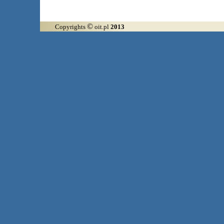
©
Copyrights
oit.pl
2013