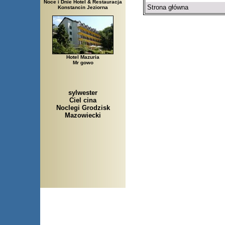
Noce i Dnie Hotel & Restauracja
Strona główna
Konstancin Jeziorna
Hotel Mazuria
Mr gowo
sylwester
Ciel cina
Noclegi Grodzisk
Mazowiecki
Arłamów, Augustów, Babice Stare, Bachanowo, Ba