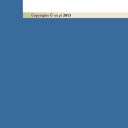
©
Copyrights
oit.pl
2013