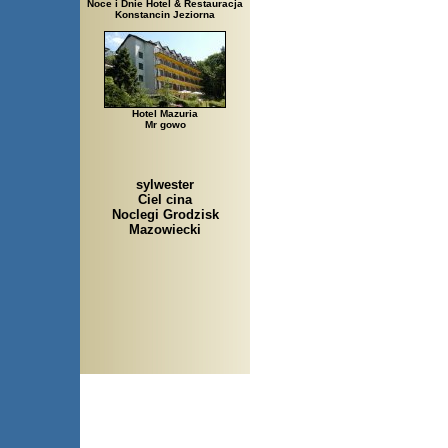
Noce i Dnie Hotel & Restauracja
Konstancin Jeziorna
Hotel Mazuria
Mr gowo
sylwester
Ciel cina
Noclegi Grodzisk
Mazowiecki
Arłamów, Augustów, Babice Sta