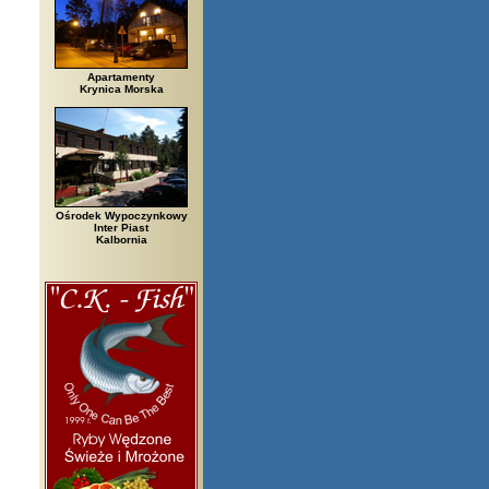
Apartamenty
Krynica Morska
Ośrodek Wypoczynkowy
Inter Piast
Kalbornia
zegi, Białowieża, Bielsko Biała, Biały Bór, Biały Dunajec, Białystok, Błę