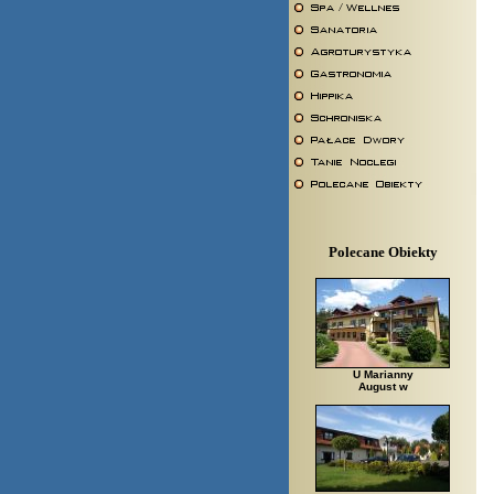
Polecane Obiekty
U Marianny
August w