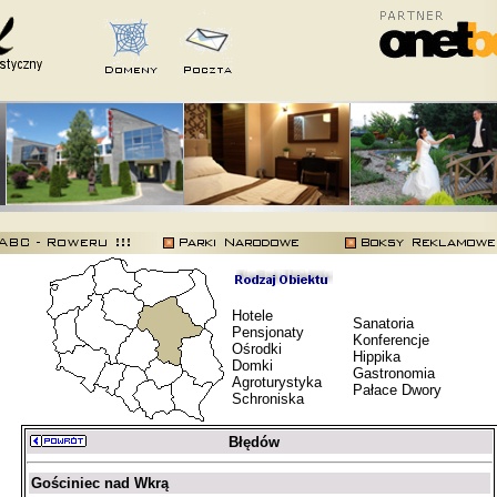
Hotele
Sanatoria
Pensjonaty
Konferencje
Ośrodki
Hippika
Domki
Gastronomia
Agroturystyka
Pałace Dwory
Schroniska
Błędów
Gościniec nad Wkrą