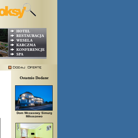
Ostatnio Dodane
Dom Wczasowy Simurg
Mikoszewo