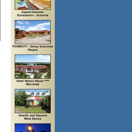
Zajazd Ustronie
Konstancin - Jeziorna
POWROTY - Domy Gościnne
Stegna
Hotel Natura Mazur ****
Warchały
Hotelik nad Stawem
Wola Ducka