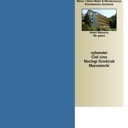
Noce i Dnie Hotel & Restauracja
Konstancin Jeziorna
Hotel Mazuria
Mr gowo
sylwester
Ciel cina
Noclegi Grodzisk
Mazowiecki