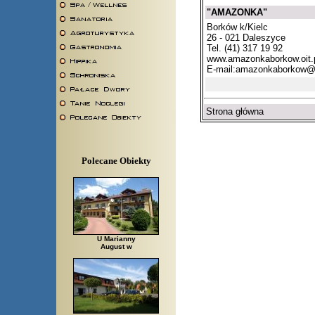
"AMAZONKA"
Borków k/Kielc
26 - 021 Daleszyce
Tel. (41) 317 19 92
www.amazonkaborkow.oit.
E-mail:
amazonkaborkow@o
Strona główna
Polecane Obiekty
U Marianny
August w