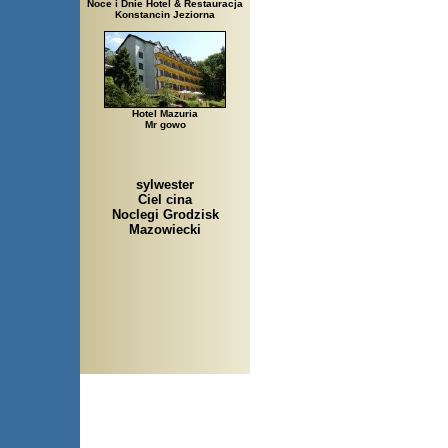
Noce i Dnie Hotel & Restauracja
Konstancin Jeziorna
Hotel Mazuria
Mr gowo
sylwester
Ciel cina
Noclegi Grodzisk
Mazowiecki
Arłamów, Augustów, Babice