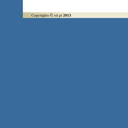
©
Copyrights
oit.pl
2013