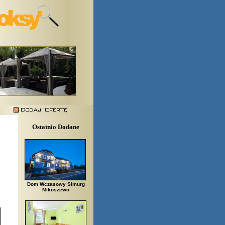
Ostatnio Dodane
Dom Wczasowy Simurg
Mikoszewo