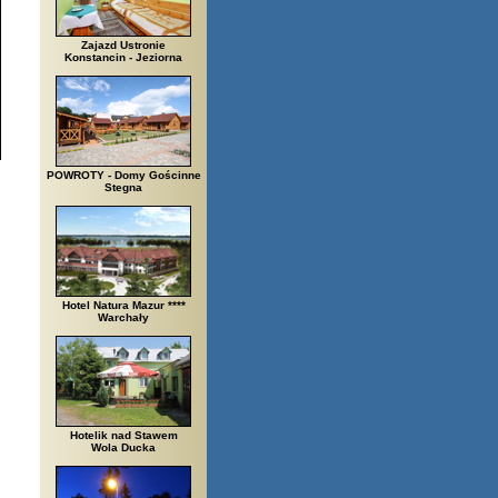
Zajazd Ustronie
Konstancin - Jeziorna
POWROTY - Domy Gościnne
Stegna
Hotel Natura Mazur ****
Warchały
Hotelik nad Stawem
Wola Ducka