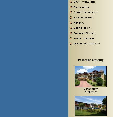
Polecane Obiekty
U Marianny
August w