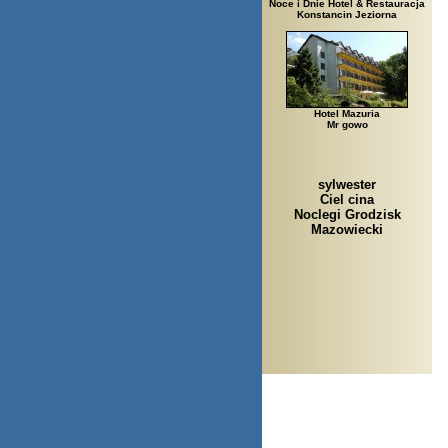
Noce i Dnie Hotel & Restauracja
Konstancin Jeziorna
Hotel Mazuria
Mr gowo
sylwester
Ciel cina
Noclegi Grodzisk
Mazowiecki
Arłamów, August