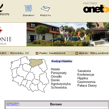
Hotele
Sanatoria
Pensjonaty
Konferencje
Ośrodki
Hippika
Domki
Gastronomia
Agroturystyka
Pałace Dwory
Schroniska
Borowo