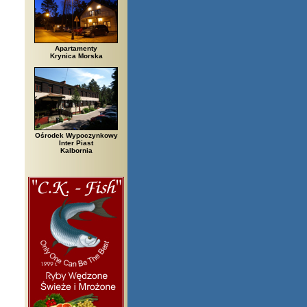
Apartamenty
Krynica Morska
Ośrodek Wypoczynkowy
Inter Piast
Kalbornia
elsko Biała, Biały Bór, Biały Dunajec, Białystok, Błędów, Bocheniec, Boch