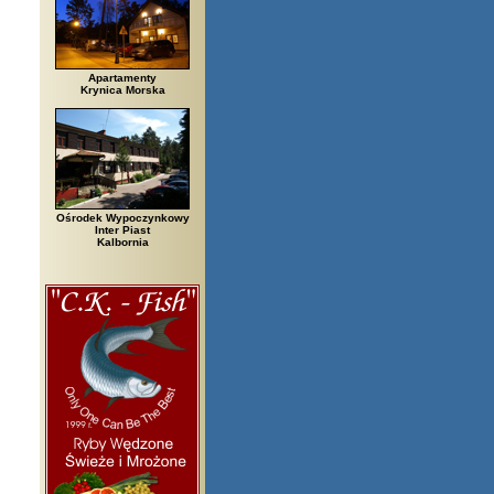
Apartamenty
Krynica Morska
Ośrodek Wypoczynkowy
Inter Piast
Kalbornia
iała, Biały Bór, Biały Dunajec, Białystok, Błędów, Bocheniec, Bochnia, Bog