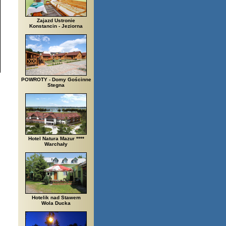
Zajazd Ustronie
Konstancin - Jeziorna
POWROTY - Domy Gościnne
Stegna
Hotel Natura Mazur ****
Warchały
Hotelik nad Stawem
Wola Ducka