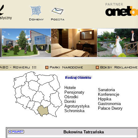
Hotele
Sanatoria
Pensjonaty
Konferencje
Ośrodki
Hippika
Domki
Gastronomia
Agroturystyka
Pałace Dwory
Schroniska
Bukowina Tatrzańska