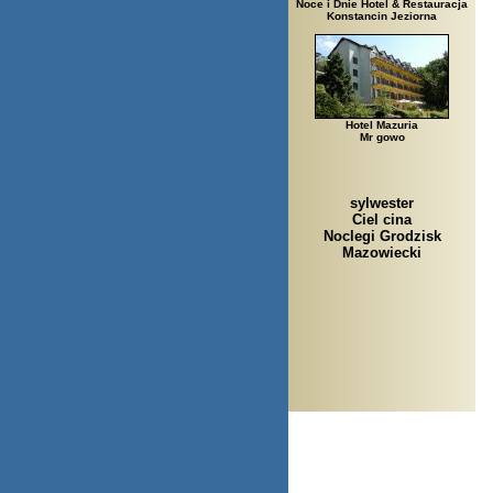
Noce i Dnie Hotel & Restauracja
Konstancin Jeziorna
Hotel Mazuria
Mr gowo
sylwester
Ciel cina
Noclegi Grodzisk
Mazowiecki
Arłamów, Augustów, Bab