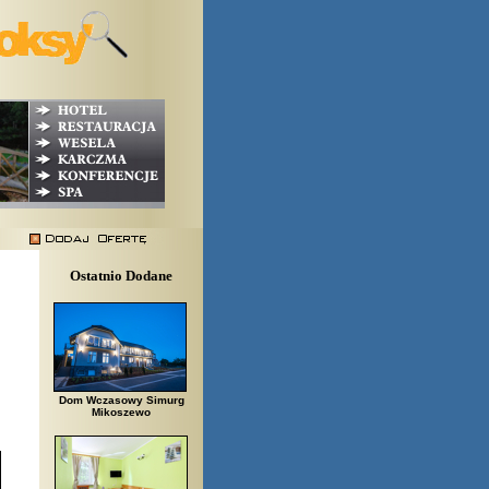
Ostatnio Dodane
Dom Wczasowy Simurg
Mikoszewo