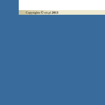
©
Copyrights
oit.pl
2013