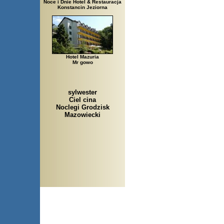
Noce i Dnie Hotel & Restauracja
Konstancin Jeziorna
Hotel Mazuria
Mr gowo
sylwester
Ciel cina
Noclegi Grodzisk
Mazowiecki
Arłamów, Augustów, Babice Stare, Bachanowo, Barczewo, B