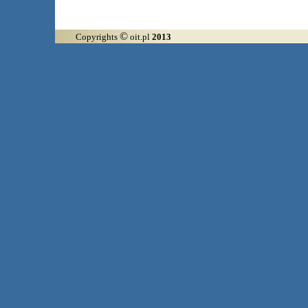
©
Copyrights
oit.pl
2013