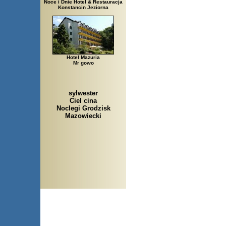
Noce i Dnie Hotel & Restauracja
Konstancin Jeziorna
Hotel Mazuria
Mr gowo
sylwester
Ciel cina
Noclegi Grodzisk
Mazowiecki
Arłamów, Augustów, Babice 