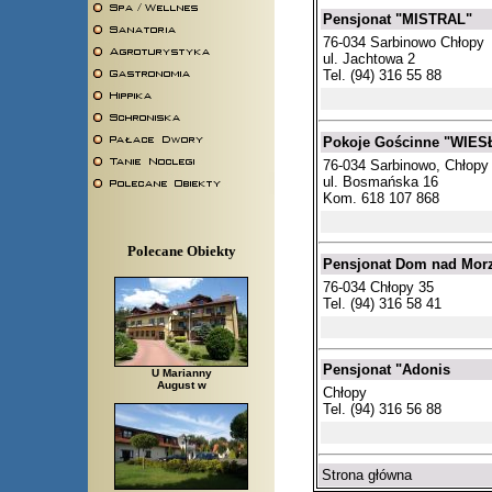
Pensjonat "MISTRAL"
76-034 Sarbinowo Chłopy
ul. Jachtowa 2
Tel. (94) 316 55 88
Pokoje Gościnne "WIE
76-034 Sarbinowo, Chłopy
ul. Bosmańska 16
Kom. 618 107 868
Polecane Obiekty
Pensjonat Dom nad Mor
76-034 Chłopy 35
Tel. (94) 316 58 41
Pensjonat "Adonis
U Marianny
August w
Chłopy
Tel. (94) 316 56 88
Strona główna