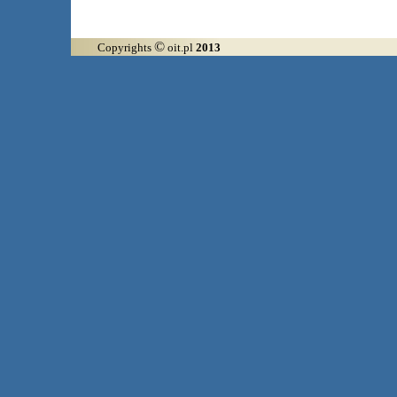
©
Copyrights
oit.pl
2013