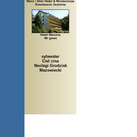
Noce i Dnie Hotel & Restauracja
Konstancin Jeziorna
Hotel Mazuria
Mr gowo
sylwester
Ciel cina
Noclegi Grodzisk
Mazowiecki
Arłamów, Augustów, Babice 