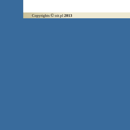
©
Copyrights
oit.pl
2013