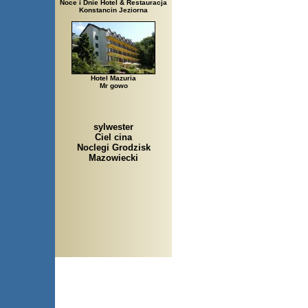
Noce i Dnie Hotel & Restauracja
Konstancin Jeziorna
Hotel Mazuria
Mr gowo
sylwester
Ciel cina
Noclegi Grodzisk
Mazowiecki
Arłamów, Augustów, Babice