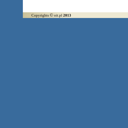
©
Copyrights
oit.pl
2013