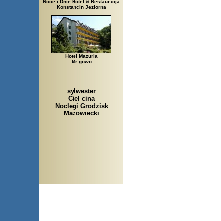
Noce i Dnie Hotel & Restauracja
Konstancin Jeziorna
Hotel Mazuria
Mr gowo
sylwester
Ciel cina
Noclegi Grodzisk
Mazowiecki
Arłamów, Augustów, Babice Stare