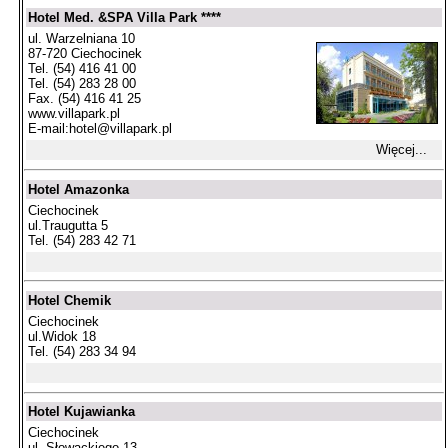
Hotel Med. &SPA Villa Park ****
ul. Warzelniana 10
87-720 Ciechocinek
Tel. (54) 416 41 00
Tel. (54) 283 28 00
Fax. (54) 416 41 25
www.villapark.pl
E-mail:
hotel@villapark.pl
Więcej...
Hotel Amazonka
Ciechocinek
ul.Traugutta 5
Tel. (54) 283 42 71
Hotel Chemik
Ciechocinek
ul.Widok 18
Tel. (54) 283 34 94
Hotel Kujawianka
Ciechocinek
ul. Słowackiego 13