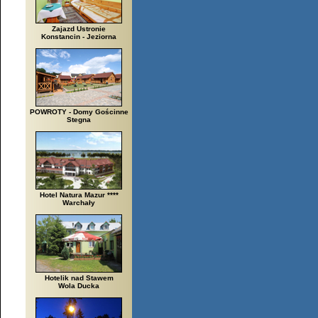
Zajazd Ustronie
Konstancin - Jeziorna
POWROTY - Domy Gościnne
Stegna
Hotel Natura Mazur ****
Warchały
Hotelik nad Stawem
Wola Ducka