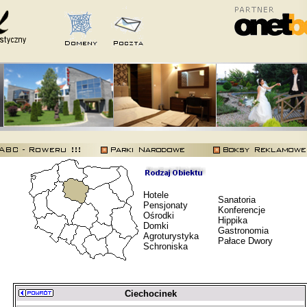
Hotele
Sanatoria
Pensjonaty
Konferencje
Ośrodki
Hippika
Domki
Gastronomia
Agroturystyka
Pałace Dwory
Schroniska
Ciechocinek