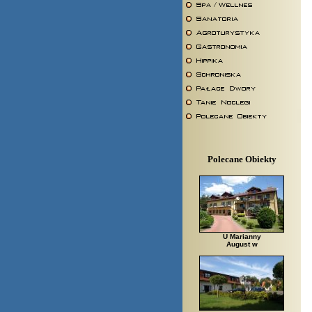
Polecane Obiekty
U Marianny
August w