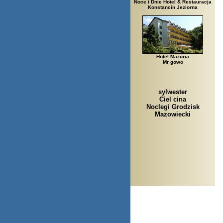
Noce i Dnie Hotel & Restauracja
Konstancin Jeziorna
Hotel Mazuria
Mr gowo
sylwester
Ciel cina
Noclegi Grodzisk
Mazowiecki