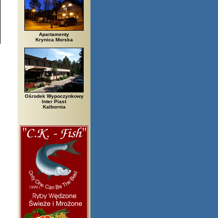
Apartamenty
Krynica Morska
Ośrodek Wypoczynkowy
Inter Piast
Kalbornia
rzegi, Białowieża, Bielsko Biała, Biały Bór, Biały Dunajec, Białystok, Bł