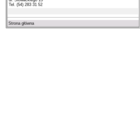
Tel. (54) 283 31 52
Strona główna
Arłamów, Augustów, Babice Stare, Bachanowo, Barczewo, Bardo, Białob