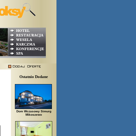
Ostatnio Dodane
Dom Wczasowy Simurg
Mikoszewo