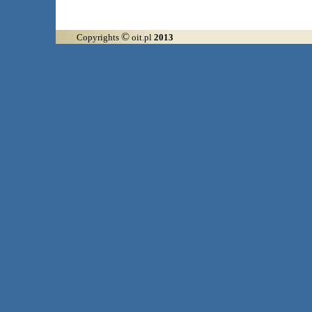
©
Copyrights
oit.pl
2013