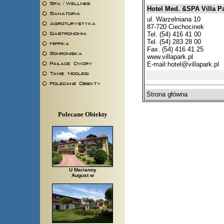
Hotel Med. &SPA Villa Pa
ul. Warzelniana 10
87-720 Ciechocinek
Tel. (54) 416 41 00
Tel. (54) 283 28 00
Fax. (54) 416 41 25
www.villapark.pl
E-mail:
hotel@villapark.pl
Strona główna
Polecane Obiekty
U Marianny
August w