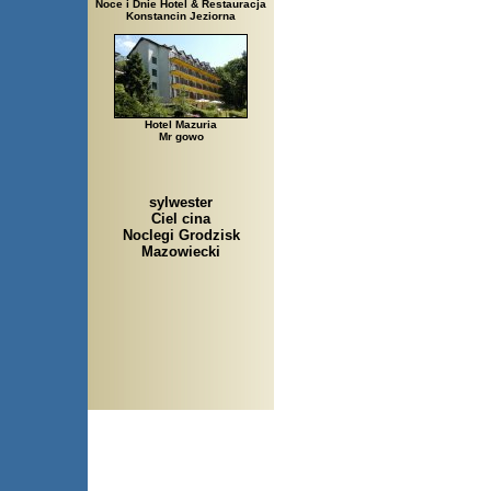
Noce i Dnie Hotel & Restauracja
Konstancin Jeziorna
Hotel Mazuria
Mr gowo
sylwester
Ciel cina
Noclegi Grodzisk
Mazowiecki
Arłamów, Augustów, Babice