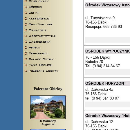
Ośrodek Wczasowy Astor
ul. Turystyczna 9
76-156 Dšbki
Recepcja: 668 786 93
OŚRODEK WYPOCZYNK
76 - 156 Dąbki
Bobolin 70
Tel. (0 94) 314 84 67
OŚRODEK HORYZONT
Polecane Obiekty
ul. Darłowska 4a
76-156 Dąbki
tel. (0 94) 314 80 07
Ośrodek Wczasowy "Hu
U Marianny
ul. Darłowska 12
August w
76-156 Dąbki