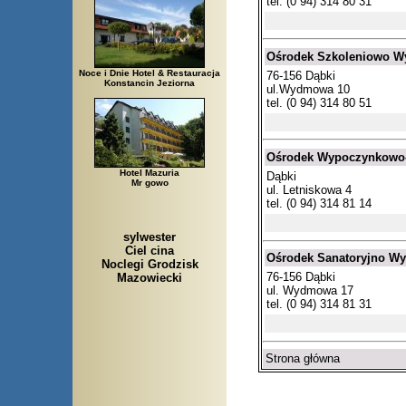
tel. (0 94) 314 80 31
Ośrodek Szkoleniowo W
Noce i Dnie Hotel & Restauracja
76-156 Dąbki
Konstancin Jeziorna
ul.Wydmowa 10
tel. (0 94) 314 80 51
Ośrodek Wypoczynkowo-
Hotel Mazuria
Dąbki
Mr gowo
ul. Letniskowa 4
tel. (0 94) 314 81 14
sylwester
Ciel cina
Ośrodek Sanatoryjno Wy
Noclegi Grodzisk
76-156 Dąbki
Mazowiecki
ul. Wydmowa 17
tel. (0 94) 314 81 31
Strona główna