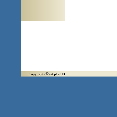
Arłamów, Augustów, Babice 
©
Copyrights
oit.pl
2013