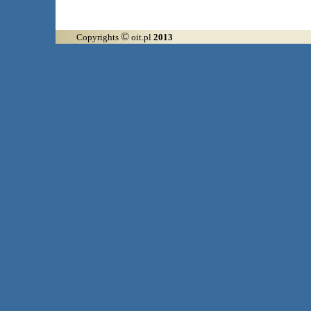
©
Copyrights
oit.pl
2013