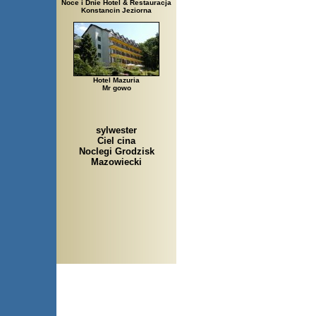
Noce i Dnie Hotel & Restauracja
Konstancin Jeziorna
Hotel Mazuria
Mr gowo
sylwester
Ciel cina
Noclegi Grodzisk
Mazowiecki
Arłamów, Augustów, Babice S