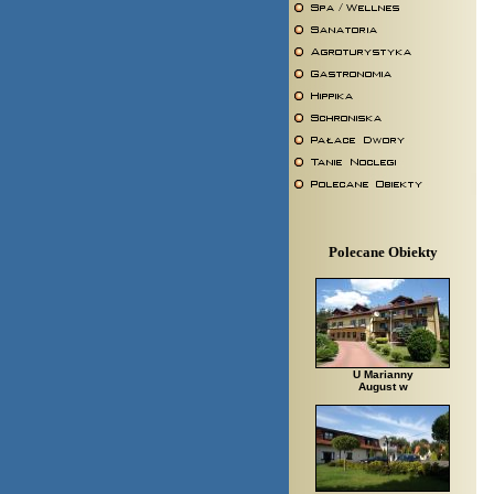
Polecane Obiekty
U Marianny
August w