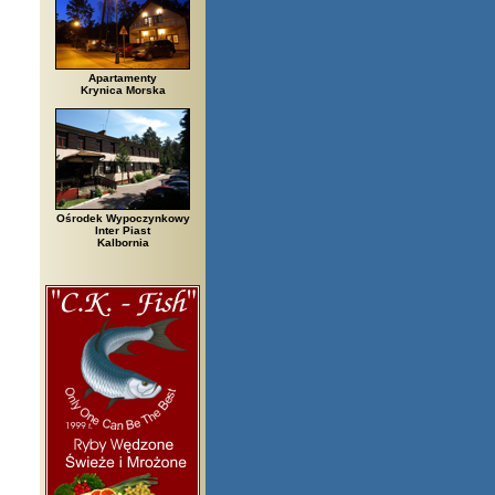
Apartamenty
Krynica Morska
Ośrodek Wypoczynkowy
Inter Piast
Kalbornia
ielsko Biała, Biały Bór, Biały Dunajec, Białystok, Błędów, Bocheniec, Boc