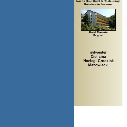
Noce i Dnie Hotel & Restauracja
Konstancin Jeziorna
Hotel Mazuria
Mr gowo
sylwester
Ciel cina
Noclegi Grodzisk
Mazowiecki
Arłamów, Augus