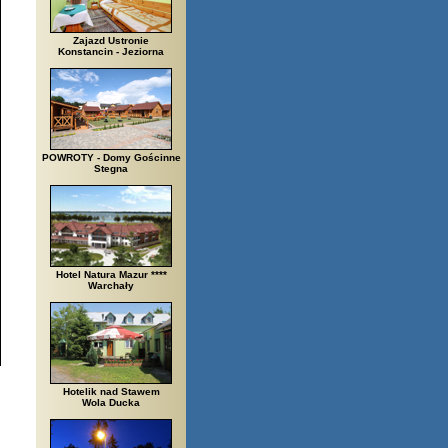
Zajazd Ustronie
Konstancin - Jeziorna
POWROTY - Domy Gościnne
Stegna
Hotel Natura Mazur ****
Warchały
Hotelik nad Stawem
Wola Ducka