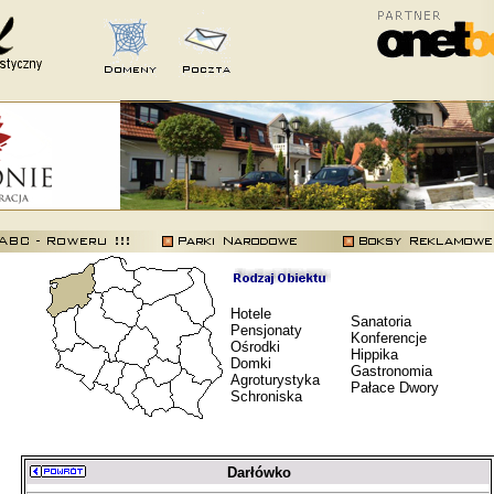
Hotele
Sanatoria
Pensjonaty
Konferencje
Ośrodki
Hippika
Domki
Gastronomia
Agroturystyka
Pałace Dwory
Schroniska
Darłówko