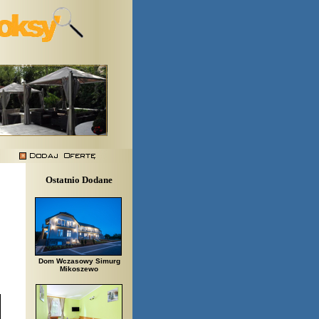
Ostatnio Dodane
Dom Wczasowy Simurg
Mikoszewo