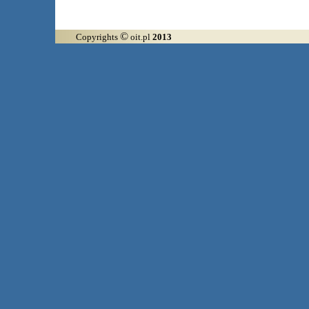
©
Copyrights
oit.pl
2013