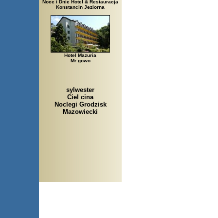
Noce i Dnie Hotel & Restauracja
Konstancin Jeziorna
Hotel Mazuria
Mr gowo
sylwester
Ciel cina
Noclegi Grodzisk
Mazowiecki
Arłamów, Augustów, Babice