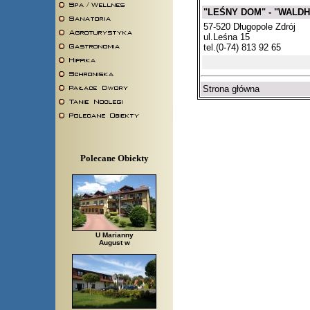
"LEŚNY DOM" - "WALD
57-520 Długopole Zdrój
ul.Leśna 15
tel.(0-74) 813 92 65
Strona główna
Polecane Obiekty
U Marianny
August w