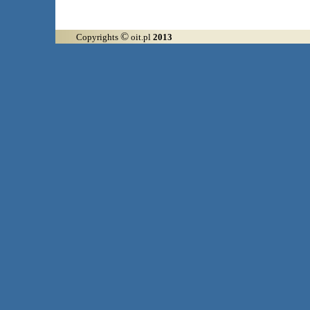
©
Copyrights
oit.pl
2013