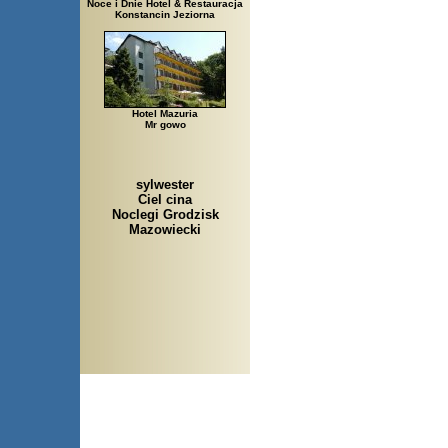
Noce i Dnie Hotel & Restauracja
Konstancin Jeziorna
Hotel Mazuria
Mr gowo
sylwester
Ciel cina
Noclegi Grodzisk
Mazowiecki
Arłamów, Augustów, Babice St