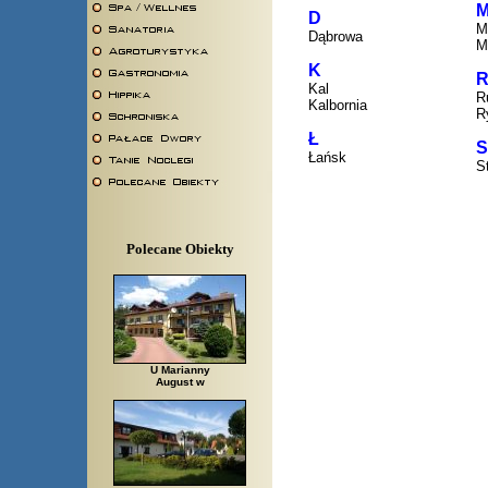
D
M
Dąbrowa
M
K
Kal
R
Kalbornia
R
Ł
S
Łańsk
S
Polecane Obiekty
U Marianny
August w