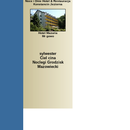
Noce i Dnie Hotel & Restauracja
Konstancin Jeziorna
Hotel Mazuria
Mr gowo
sylwester
Ciel cina
Noclegi Grodzisk
Mazowiecki
Arłamów, Augustów, Babice 