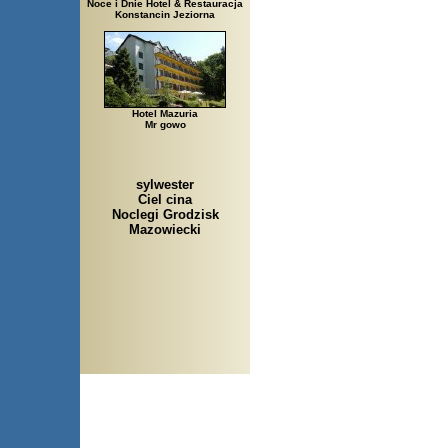
Noce i Dnie Hotel & Restauracja
Konstancin Jeziorna
Hotel Mazuria
Mr gowo
sylwester
Ciel cina
Noclegi Grodzisk
Mazowiecki
Arłamów, Augustów, Babice