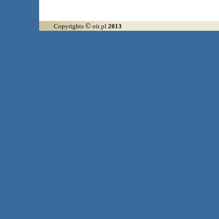
©
Copyrights
oit.pl
2013