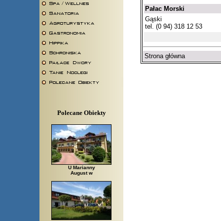
Pałac Morski
Gąski
tel. (0 94) 318 12 53
Strona główna
Polecane Obiekty
U Marianny
August w