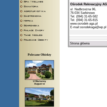
Ośrodek Rekreacyjny A
ul. Nadbrzeżna 96,
76-034 Sarbinowo
Tel. (094) 31-65-582
Tel. (094) 31-65-815
www.osrodek-aga.pl
E-mail:
osrodekaga@wp.pl
Strona główna
Polecane Obiekty
U Marianny
August w