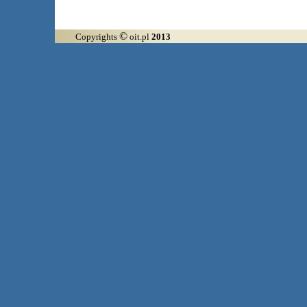
©
Copyrights
oit.pl
2013