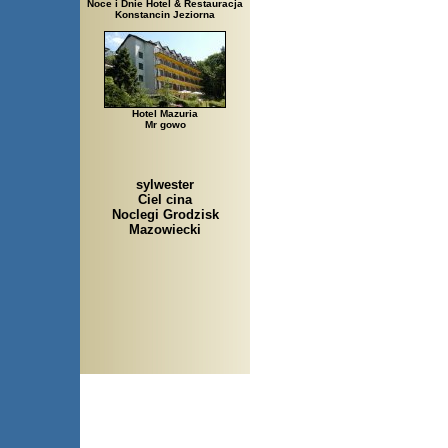
Noce i Dnie Hotel & Restauracja
Konstancin Jeziorna
Hotel Mazuria
Mr gowo
sylwester
Ciel cina
Noclegi Grodzisk
Mazowiecki
Arłamów, Augustów, Babice 