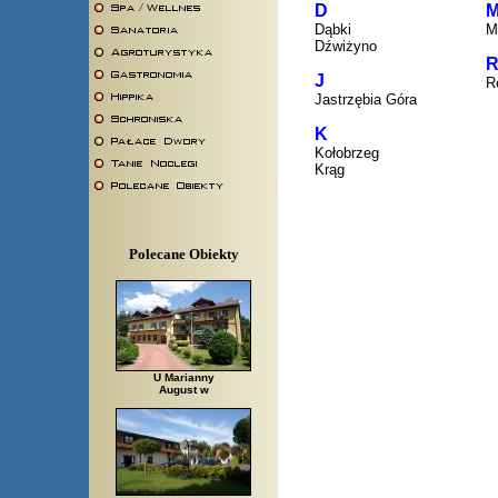
D
Dąbki
M
Dźwiżyno
J
R
Jastrzębia Góra
K
Kołobrzeg
Krąg
Polecane Obiekty
U Marianny
August w