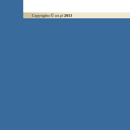
©
Copyrights
oit.pl
2013