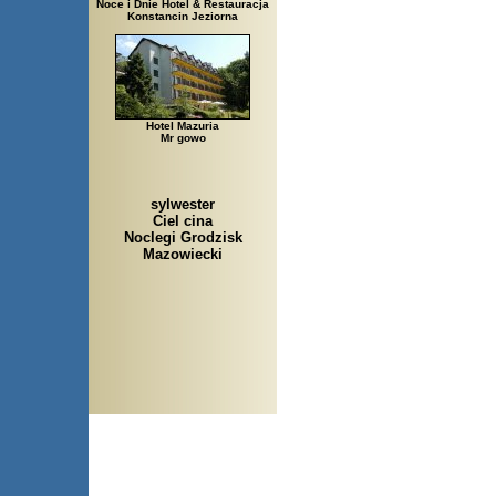
Noce i Dnie Hotel & Restauracja
Konstancin Jeziorna
Hotel Mazuria
Mr gowo
sylwester
Ciel cina
Noclegi Grodzisk
Mazowiecki
Arłamów, Augustów, Babice 