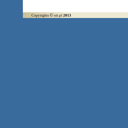
©
Copyrights
oit.pl
2013