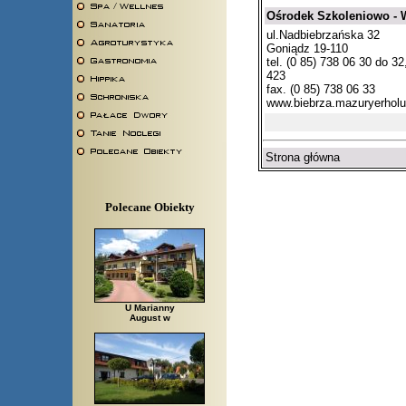
Ośrodek Szkoleniowo 
ul.Nadbiebrzańska 32
Goniądz 19-110
tel. (0 85) 738 06 30 do 32
423
fax. (0 85) 738 06 33
www.biebrza.mazuryerholu
Strona główna
Polecane Obiekty
U Marianny
August w