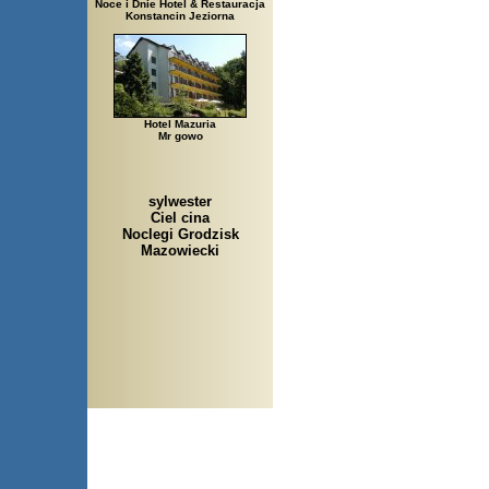
Noce i Dnie Hotel & Restauracja
Konstancin Jeziorna
Hotel Mazuria
Mr gowo
sylwester
Ciel cina
Noclegi Grodzisk
Mazowiecki
Arłamów, Augustów, Babice 