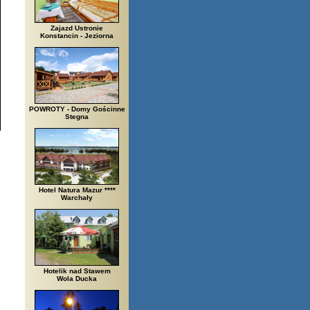
Zajazd Ustronie
Konstancin - Jeziorna
POWROTY - Domy Gościnne
Stegna
Hotel Natura Mazur ****
Warchały
Hotelik nad Stawem
Wola Ducka