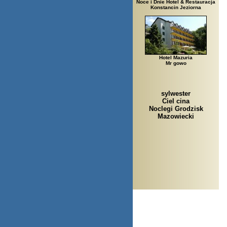
Noce i Dnie Hotel & Restauracja
Konstancin Jeziorna
Hotel Mazuria
Mr gowo
sylwester
Ciel cina
Noclegi Grodzisk
Mazowiecki