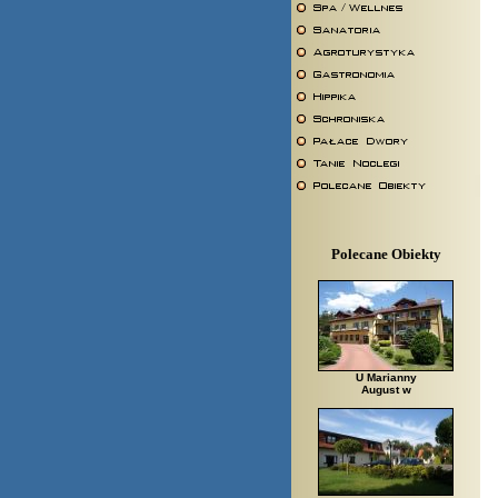
Polecane Obiekty
U Marianny
August w