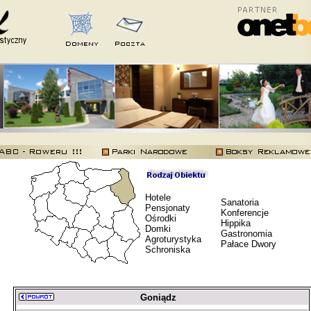
Hotele
Sanatoria
Pensjonaty
Konferencje
Ośrodki
Hippika
Domki
Gastronomia
Agroturystyka
Pałace Dwory
Schroniska
Goniądz