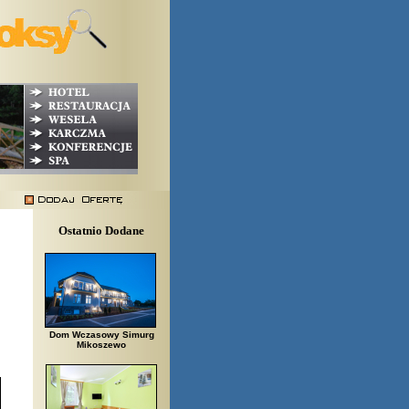
Ostatnio Dodane
Dom Wczasowy Simurg
Mikoszewo