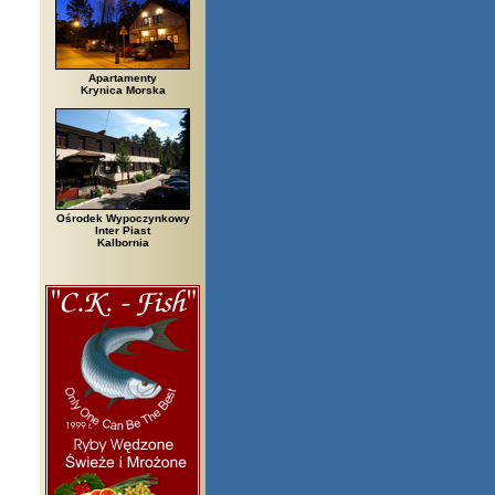
Apartamenty
Krynica Morska
Ośrodek Wypoczynkowy
Inter Piast
Kalbornia
zegi, Białowieża, Bielsko Biała, Biały Bór, Biały Dunajec, Białystok, Błę