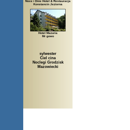
Noce i Dnie Hotel & Restauracja
Konstancin Jeziorna
Hotel Mazuria
Mr gowo
sylwester
Ciel cina
Noclegi Grodzisk
Mazowiecki
Arłamów, Augustów, Babice S