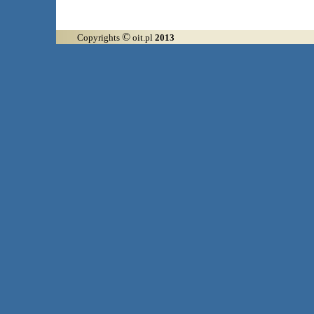
©
Copyrights
oit.pl
2013