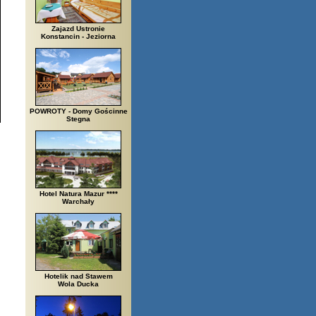
Zajazd Ustronie
Konstancin - Jeziorna
POWROTY - Domy Gościnne
Stegna
Hotel Natura Mazur ****
Warchały
Hotelik nad Stawem
Wola Ducka