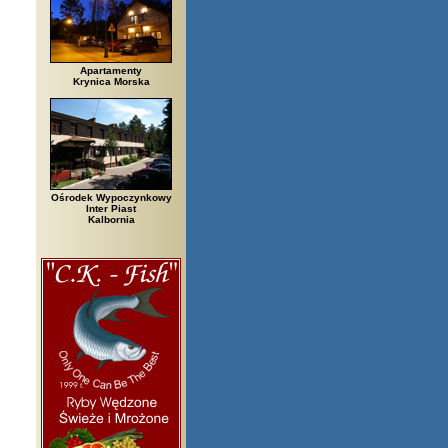
Apartamenty
Krynica Morska
Ośrodek Wypoczynkowy
Inter Piast
Kalbornia
zegi, Białowieża, Bielsko Biała, Biały Bór, Biały Dunajec, Białystok, Błęd