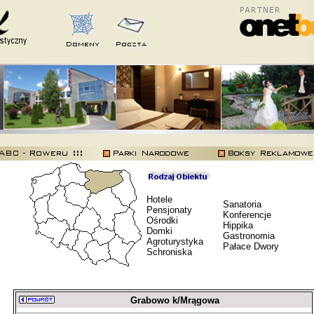
Hotele
Sanatoria
Pensjonaty
Konferencje
Ośrodki
Hippika
Domki
Gastronomia
Agroturystyka
Pałace Dwory
Schroniska
Grabowo k/Mrągowa