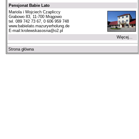
Pensjonat Babie Lato
Mariola i Wojciech Czapliccy
Grabowo 83, 11-700 Mrągowo
tel. 089 742 73 67, 0 606 959 748
www.babielato.mazuryerholung.de
E-mail:
krolewskasosna@o2.pl
Więcej...
Strona główna