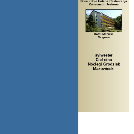
Noce i Dnie Hotel & Restauracja
Konstancin Jeziorna
Hotel Mazuria
Mr gowo
sylwester
Ciel cina
Noclegi Grodzisk
Mazowiecki