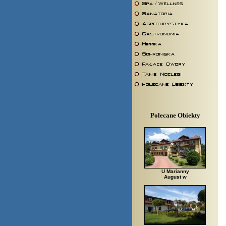
Polecane Obiekty
U Marianny
August w