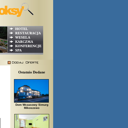
Ostatnio Dodane
Dom Wczasowy Simurg
Mikoszewo