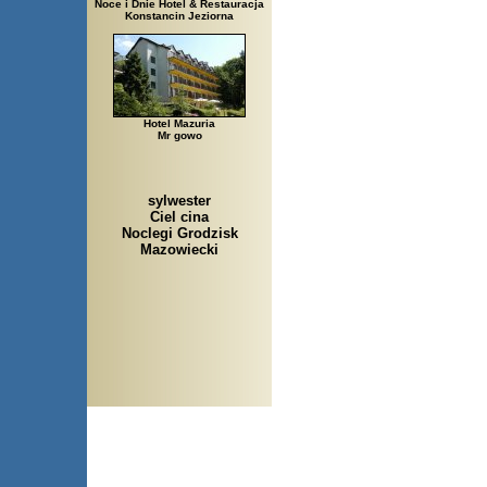
Noce i Dnie Hotel & Restauracja
Konstancin Jeziorna
Hotel Mazuria
Mr gowo
sylwester
Ciel cina
Noclegi Grodzisk
Mazowiecki
Arłamów, Augustów, Babice