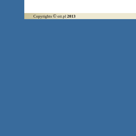
©
Copyrights
oit.pl
2013