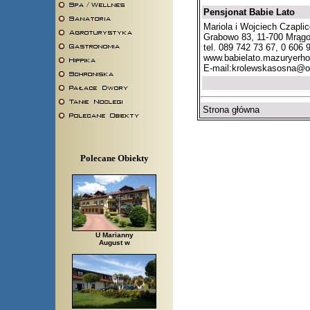
Pensjonat Babie Lato
Mariola i Wojciech Czapli
Grabowo 83, 11-700 Mrąg
tel. 089 742 73 67, 0 606 
www.babielato.mazuryerho
E-mail:
krolewskasosna@o
Strona główna
Polecane Obiekty
U Marianny
August w