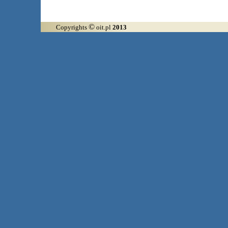
©
Copyrights
oit.pl
2013