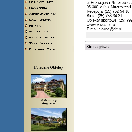
ul Rozwojowa 79, Grębisz
05-300 Mińsk Mazowiecki
Recepcja. (25) 752 54 10
Biuro. (25) 756 34 31
Obiekty sportowe. (25) 79
www.ekwos.oit.pl
E-mail:
ekwos@oit.pl
Strona główna
Polecane Obiekty
U Marianny
August w