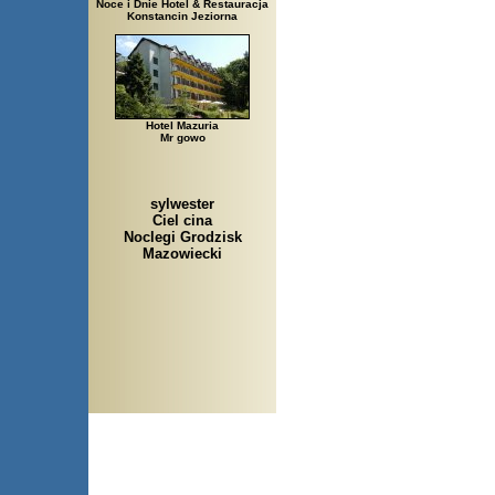
Noce i Dnie Hotel & Restauracja
Konstancin Jeziorna
Hotel Mazuria
Mr gowo
sylwester
Ciel cina
Noclegi Grodzisk
Mazowiecki
Arłamów, Augustów, Babice