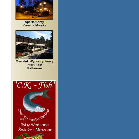
Apartamenty
Krynica Morska
Ośrodek Wypoczynkowy
Inter Piast
Kalbornia
zegi, Białowieża, Bielsko Biała, Biały Bór, Biały Dunajec, Białystok, Błę