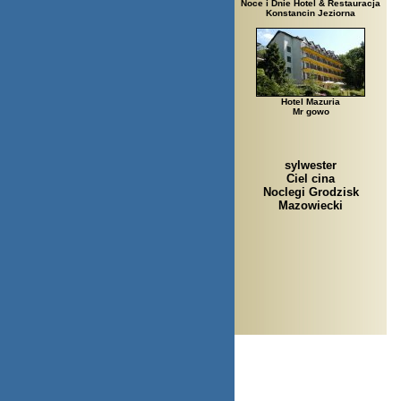
Noce i Dnie Hotel & Restauracja
Konstancin Jeziorna
Hotel Mazuria
Mr gowo
sylwester
Ciel cina
Noclegi Grodzisk
Mazowiecki