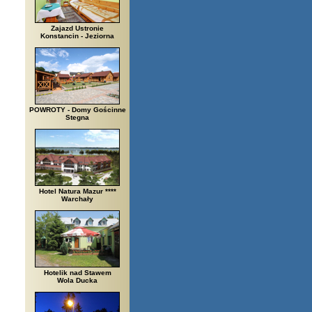
Zajazd Ustronie
Konstancin - Jeziorna
POWROTY - Domy Gościnne
Stegna
Hotel Natura Mazur ****
Warchały
Hotelik nad Stawem
Wola Ducka