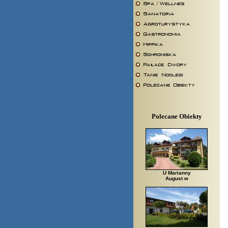
Polecane Obiekty
U Marianny
August w