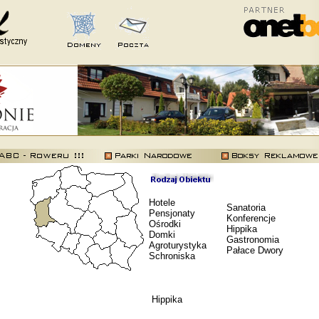
Hotele
Sanatoria
Pensjonaty
Konferencje
Ośrodki
Hippika
Domki
Gastronomia
Agroturystyka
Pałace Dwory
Schroniska
Hippika