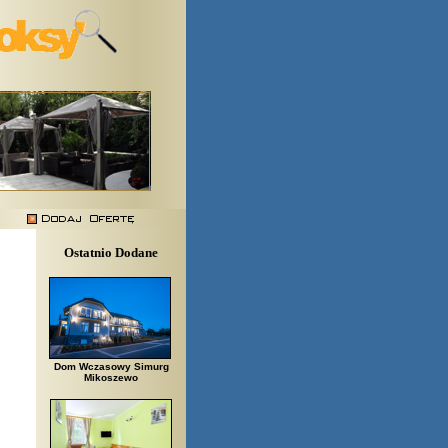
Ostatnio Dodane
Dom Wczasowy Simurg
Mikoszewo