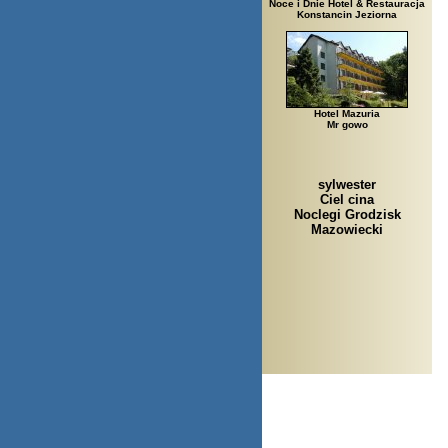
Noce i Dnie Hotel & Restauracja
Konstancin Jeziorna
Hotel Mazuria
Mr gowo
sylwester
Ciel cina
Noclegi Grodzisk
Mazowiecki