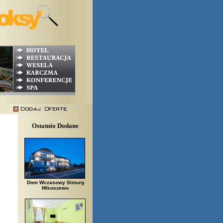
Ostatnio Dodane
Dom Wczasowy Simurg
Mikoszewo