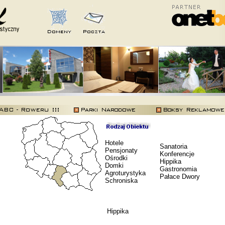
Hotele
Sanatoria
Pensjonaty
Konferencje
Ośrodki
Hippika
Domki
Gastronomia
Agroturystyka
Pałace Dwory
Schroniska
Hippika