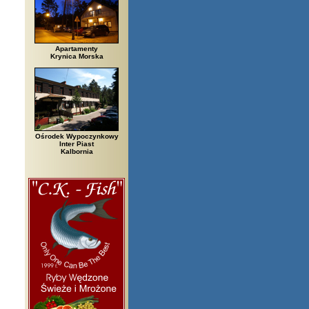
Apartamenty
Krynica Morska
Ośrodek Wypoczynkowy
Inter Piast
Kalbornia
 Białowieża, Bielsko Biała, Biały Bór, Biały Dunajec, Białystok, Błędów, 