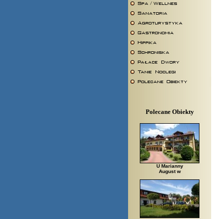
Polecane Obiekty
U Marianny
August w