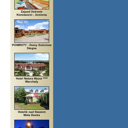
Zajazd Ustronie
Konstancin - Jeziorna
POWROTY - Domy Gościnne
Stegna
Hotel Natura Mazur ****
Warchały
Hotelik nad Stawem
Wola Ducka