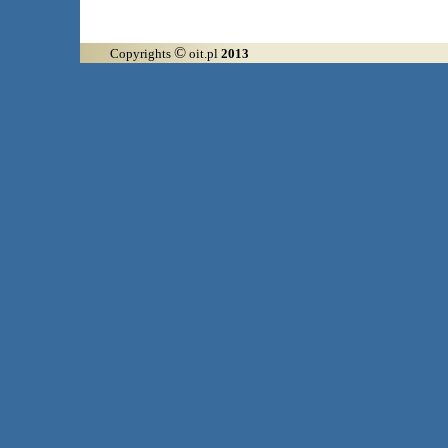
©
Copyrights
oit.pl
2013