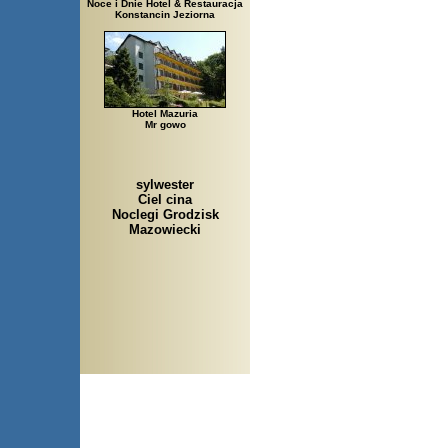
Noce i Dnie Hotel & Restauracja
Konstancin Jeziorna
Hotel Mazuria
Mr gowo
sylwester
Ciel cina
Noclegi Grodzisk
Mazowiecki
Arłamów, Augustów, Babice 