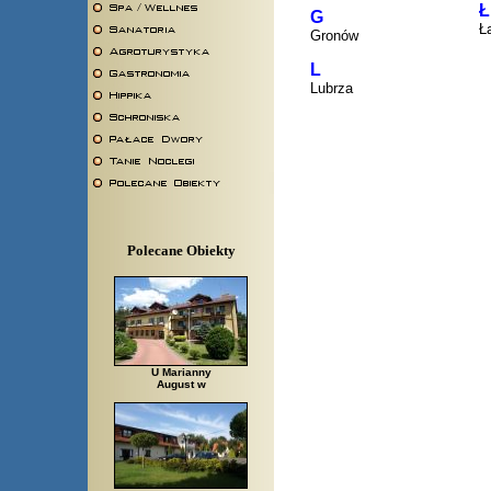
Ł
G
Ł
Gronów
L
Lubrza
Polecane Obiekty
U Marianny
August w