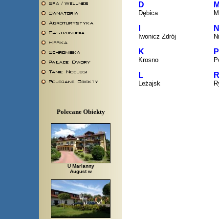
D
Dębica
M
I
Iwonicz Zdrój
N
K
P
Krosno
P
L
Leżajsk
R
Polecane Obiekty
U Marianny
August w