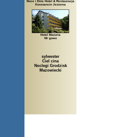
Noce i Dnie Hotel & Restauracja
Konstancin Jeziorna
Hotel Mazuria
Mr gowo
sylwester
Ciel cina
Noclegi Grodzisk
Mazowiecki
Arłamów, Augustów, Babice 