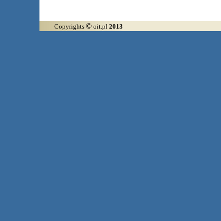
©
Copyrights
oit.pl
2013