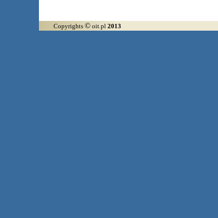
©
Copyrights
oit.pl
2013