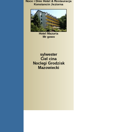
Noce i Dnie Hotel & Restauracja
Konstancin Jeziorna
Hotel Mazuria
Mr gowo
sylwester
Ciel cina
Noclegi Grodzisk
Mazowiecki
Arłamów, Augustów, Babice 