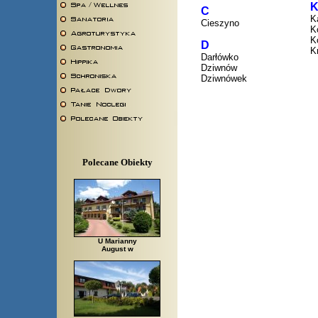
C
K
Cieszyno
K
K
D
K
Darłówko
Dziwnów
Dziwnówek
Polecane Obiekty
U Marianny
August w