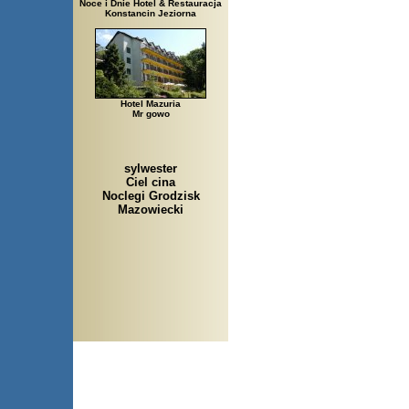
Noce i Dnie Hotel & Restauracja
Konstancin Jeziorna
Hotel Mazuria
Mr gowo
sylwester
Ciel cina
Noclegi Grodzisk
Mazowiecki
Arłamów, Augustów, Babice Stare