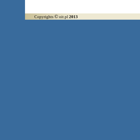
©
Copyrights
oit.pl
2013