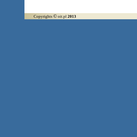
©
Copyrights
oit.pl
2013