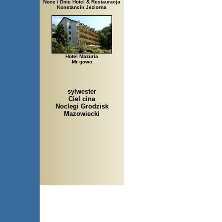
Noce i Dnie Hotel & Restauracja
Konstancin Jeziorna
Hotel Mazuria
Mr gowo
sylwester
Ciel cina
Noclegi Grodzisk
Mazowiecki
Arłamów, Augustów, Babice