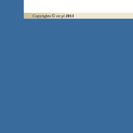
©
Copyrights
oit.pl
2013