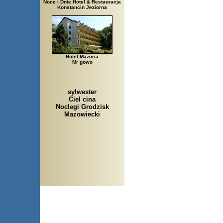
Noce i Dnie Hotel & Restauracja
Konstancin Jeziorna
Hotel Mazuria
Mr gowo
sylwester
Ciel cina
Noclegi Grodzisk
Mazowiecki
Arłamów, Augustów, Babice 