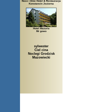
Noce i Dnie Hotel & Restauracja
Konstancin Jeziorna
Hotel Mazuria
Mr gowo
sylwester
Ciel cina
Noclegi Grodzisk
Mazowiecki
Arłamów, Augustów, Babice