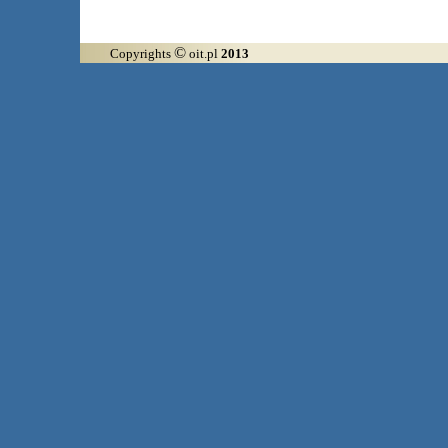
©
Copyrights
oit.pl
2013