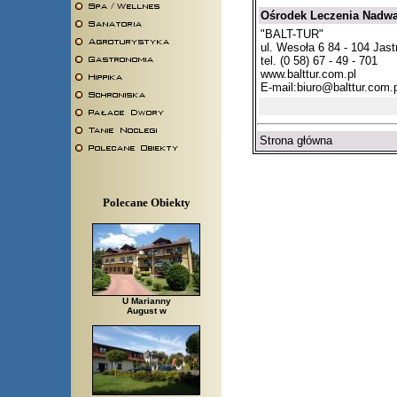
Ośrodek Leczenia Nadwag
"BALT-TUR"
ul. Wesoła 6 84 - 104 Jast
tel. (0 58) 67 - 49 - 701
www.balttur.com.pl
E-mail:
biuro@balttur.com.
Strona główna
Polecane Obiekty
U Marianny
August w