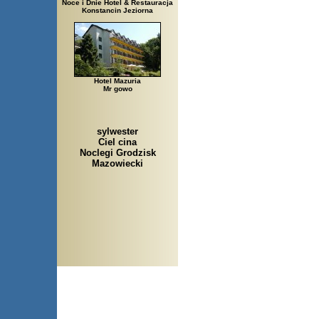
Noce i Dnie Hotel & Restauracja
Konstancin Jeziorna
Hotel Mazuria
Mr gowo
sylwester
Ciel cina
Noclegi Grodzisk
Mazowiecki
Arłamów, Augustów, Babice S