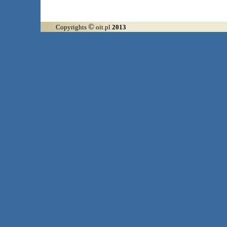
©
Copyrights
oit.pl
2013