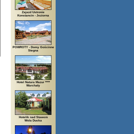
Zajazd Ustronie
Konstancin - Jeziorna
POWROTY - Domy Gościnne
Stegna
Hotel Natura Mazur ****
Warchały
Hotelik nad Stawem
Wola Ducka