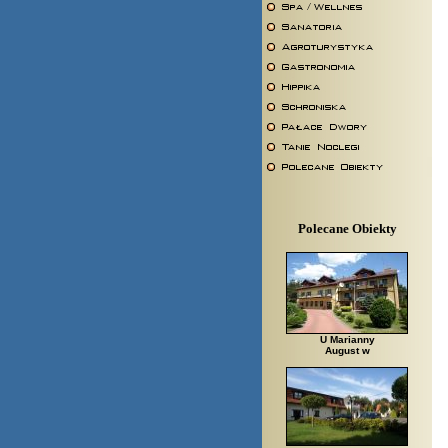
Polecane Obiekty
U Marianny
August w