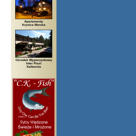
Apartamenty
Krynica Morska
Ośrodek Wypoczynkowy
Inter Piast
Kalbornia
i, Białowieża, Bielsko Biała, Biały Bór, Biały Dunajec, Białystok, Błędów