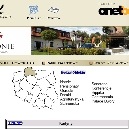
Hotele
Sanatoria
Pensjonaty
Konferencje
Ośrodki
Hippika
Domki
Gastronomia
Agroturystyka
Pałace Dwory
Schroniska
Kadyny