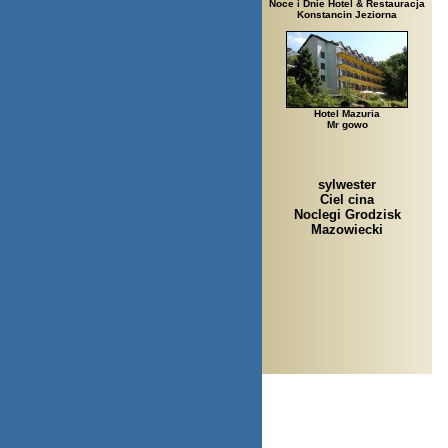
Noce i Dnie Hotel & Restauracja
Konstancin Jeziorna
Hotel Mazuria
Mr gowo
sylwester
Ciel cina
Noclegi Grodzisk
Mazowiecki