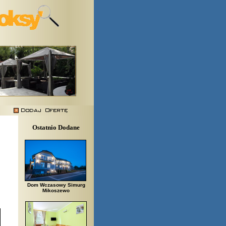
Ostatnio Dodane
Dom Wczasowy Simurg
Mikoszewo