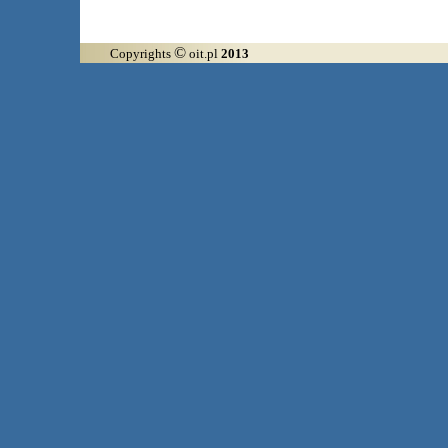
©
Copyrights
oit.pl
2013