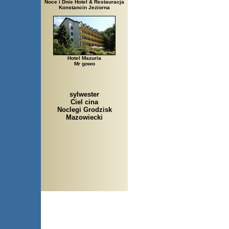
Noce i Dnie Hotel & Restauracja
Konstancin Jeziorna
Hotel Mazuria
Mr gowo
sylwester
Ciel cina
Noclegi Grodzisk
Mazowiecki
Arłamów, Augustów, Babice