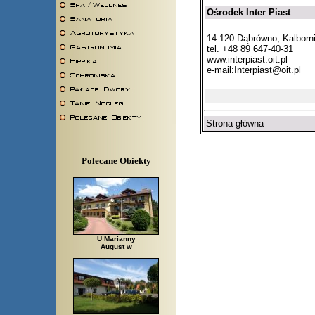
Ośrodek Inter Piast
14-120 Dąbrówno, Kalborn
tel. +48 89 647-40-31
www.interpiast.oit.pl
e-mail:Interpiast@oit.pl
Strona główna
Polecane Obiekty
U Marianny
August w