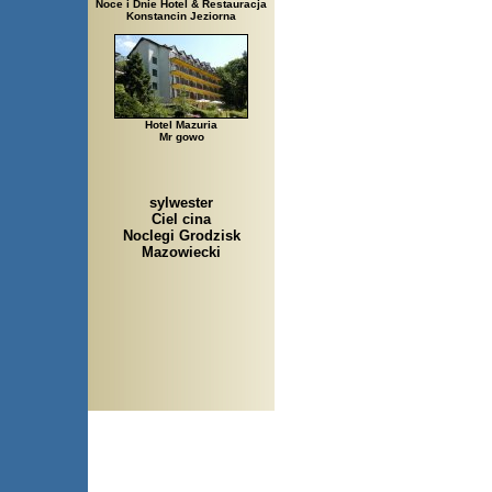
Noce i Dnie Hotel & Restauracja
Konstancin Jeziorna
Hotel Mazuria
Mr gowo
sylwester
Ciel cina
Noclegi Grodzisk
Mazowiecki
Arłamów, Augustów, Babice