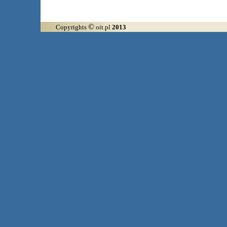
©
Copyrights
oit.pl
2013