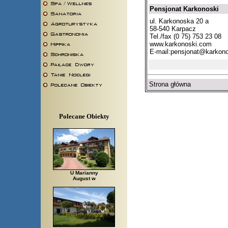
Pensjonat Karkonoski
ul. Karkonoska 20 a
58-540 Karpacz
Tel./fax (0 75) 753 23 08
www.karkonoski.com
E-mail:
pensjonat@karkon
Strona główna
Polecane Obiekty
U Marianny
August w