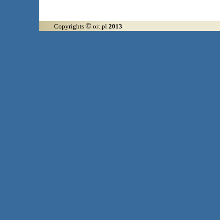
©
Copyrights
oit.pl
2013