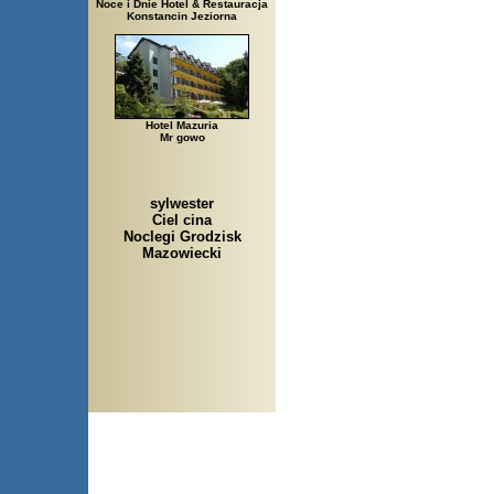
Noce i Dnie Hotel & Restauracja
Konstancin Jeziorna
Hotel Mazuria
Mr gowo
sylwester
Ciel cina
Noclegi Grodzisk
Mazowiecki
Arłamów, Augustów, Babice 