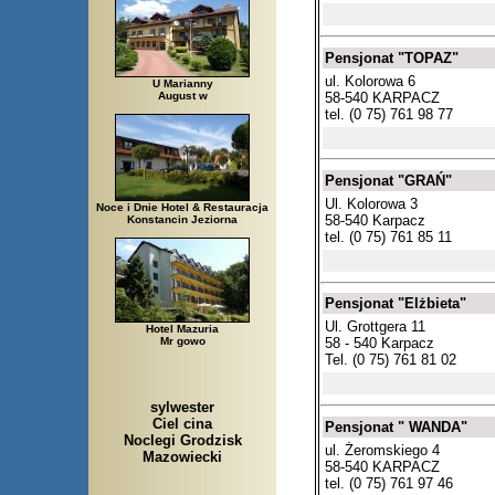
Pensjonat "TOPAZ"
ul. Kolorowa 6
U Marianny
58-540 KARPACZ
August w
tel. (0 75) 761 98 77
Pensjonat "GRAŃ"
Ul. Kolorowa 3
Noce i Dnie Hotel & Restauracja
58-540 Karpacz
Konstancin Jeziorna
tel. (0 75) 761 85 11
Pensjonat "Elżbieta"
Ul. Grottgera 11
Hotel Mazuria
58 - 540 Karpacz
Mr gowo
Tel. (0 75) 761 81 02
sylwester
Ciel cina
Pensjonat " WANDA"
Noclegi Grodzisk
ul. Żeromskiego 4
Mazowiecki
58-540 KARPACZ
tel. (0 75) 761 97 46