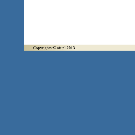
Arłamów, Augustów, Babice 
©
Copyrights
oit.pl
2013