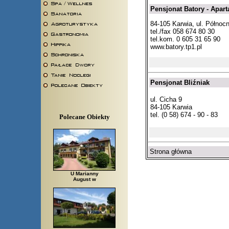
Pensjonat Batory - Apar
84-105 Karwia, ul. Północn
tel./fax 058 674 80 30
tel.kom. 0 605 31 65 90
www.batory.tp1.pl
Pensjonat Bliźniak
ul. Cicha 9
84-105 Karwia
tel. (0 58) 674 - 90 - 83
Polecane Obiekty
Strona główna
U Marianny
August w