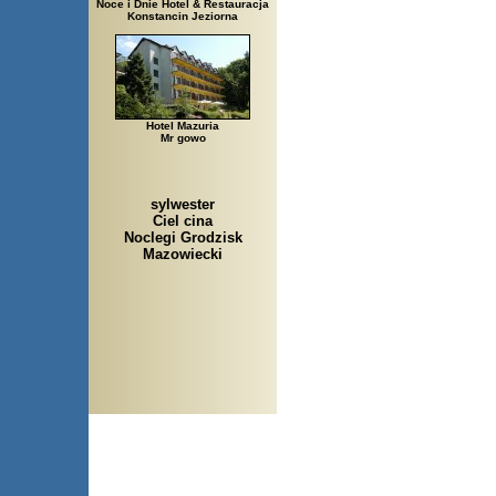
Noce i Dnie Hotel & Restauracja
Konstancin Jeziorna
Hotel Mazuria
Mr gowo
sylwester
Ciel cina
Noclegi Grodzisk
Mazowiecki
Arłamów, Augustów, Babice