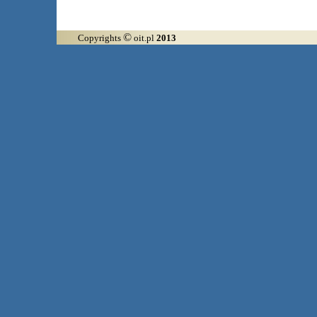
©
Copyrights
oit.pl
2013