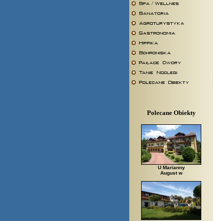
Polecane Obiekty
U Marianny
August w