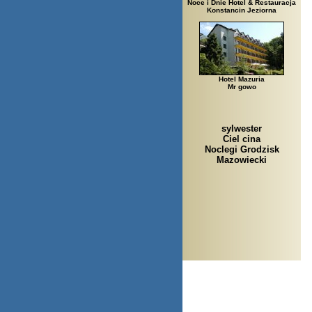
Noce i Dnie Hotel & Restauracja
Konstancin Jeziorna
Hotel Mazuria
Mr gowo
sylwester
Ciel cina
Noclegi Grodzisk
Mazowiecki