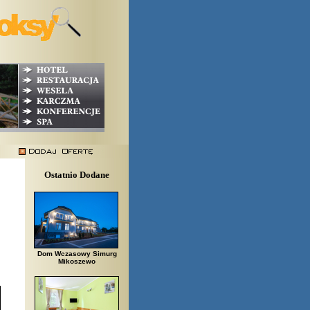
Ostatnio Dodane
Dom Wczasowy Simurg
Mikoszewo