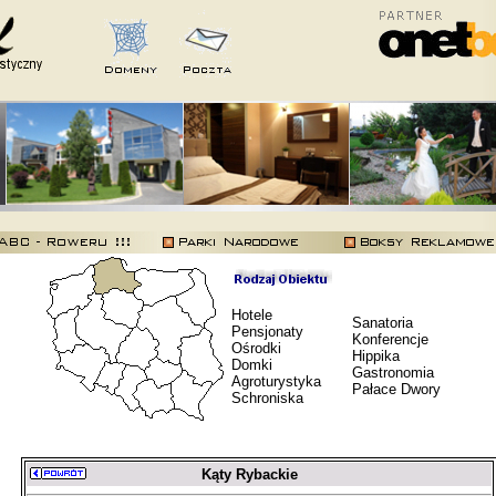
Hotele
Sanatoria
Pensjonaty
Konferencje
Ośrodki
Hippika
Domki
Gastronomia
Agroturystyka
Pałace Dwory
Schroniska
Kąty Rybackie