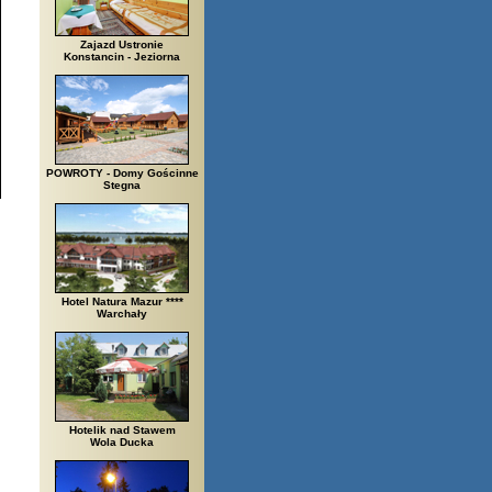
Zajazd Ustronie
Konstancin - Jeziorna
POWROTY - Domy Gościnne
Stegna
Hotel Natura Mazur ****
Warchały
Hotelik nad Stawem
Wola Ducka