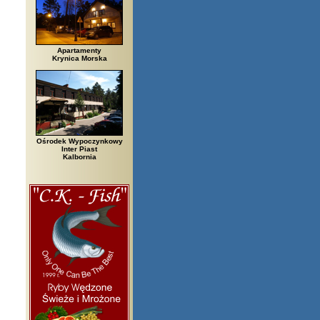
Apartamenty
Krynica Morska
Ośrodek Wypoczynkowy
Inter Piast
Kalbornia
zegi, Białowieża, Bielsko Biała, Biały Bór, Biały Dunajec, Białystok, Błęd